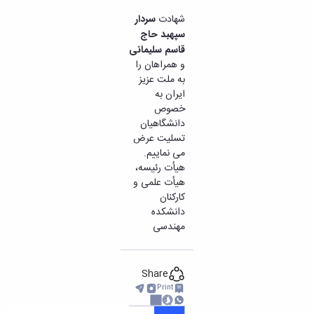
تحصیلات
تکمیلی
شهادت
سردار
سپهبد حاج
قاسم سلیمانی
و همراهان را
به ملت عزیز
ایران به
خصوص
دانشگاهیان
تسلیت عرض
می نماییم.
هیأت رئیسه،
هیأت علمی و
کارکنان
دانشکده
مهندسی
Share
Print