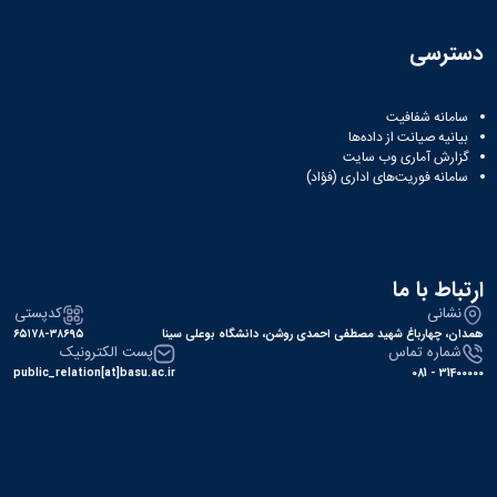
دسترسی
سامانه شفافیت
بیانیه صیانت از داده‌ها
گزارش آماری وب‌ سایت
سامانه فوریت‌های اداری (فؤاد)
ارتباط با ما
نشانی
کدپستی
همدان، چهارباغ شهید مصطفی احمدی روشن، دانشگاه بوعلی سینا
۶۵۱۷۸-۳۸۶۹۵
شماره تماس
پست الکترونیک
public_relation[at]basu.ac.ir
31400000 - 081