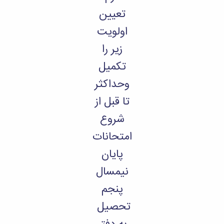
تعیین
اولویت
زیر را
تکمیل
وحداکثر
تا قبل از
شروع
امتحانات
پایان
نیمسال
پنجم
تحصیل