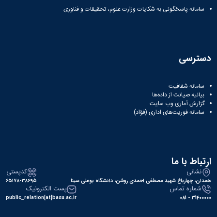
سامانه پاسخگوئی به شکایات وزارت علوم، تحقیقات و فناوری
دسترسی
سامانه شفافیت
بیانیه صیانت از داده‌ها
گزارش آماری وب‌ سایت
سامانه فوریت‌های اداری (فؤاد)
ارتباط با ما
نشانی
کدپستی
همدان، چهارباغ شهید مصطفی احمدی روشن، دانشگاه بوعلی سینا
۶۵۱۷۸-۳۸۶۹۵
شماره تماس
پست الکترونیک
public_relation[at]basu.ac.ir
31400000 - 081