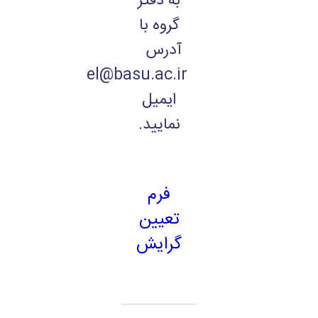
به دفتر
گروه با
آدرس
el@basu.ac.ir
ایمیل
نمایید.
فرم
تعیین
گرایش