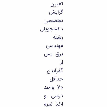
تعیین
گرایش
تخصصی
دانشجویان
رشته
مهندسی
برق پس
از
گذراندن
حداقل
70 واحد
درسی و
اخذ نمره