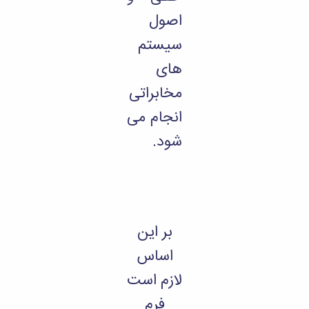
اصول
سیستم
های
مخابراتی
انجام می
شود.
بر این
اساس
لازم است
فرم