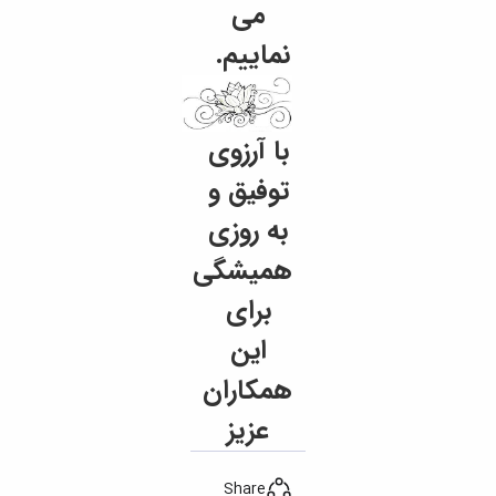
می
نماییم.
با آرزوی
توفیق و
به روزی
همیشگی
برای
این
همکاران
عزیز
Share