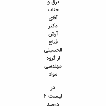
برق و
جناب
آقای
دکتر
آرش
فتاح
الحسینی
از گروه
مهندسی
مواد
در
لیست ۲
درصد