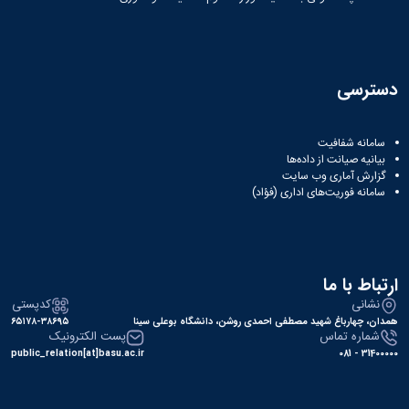
دسترسی
سامانه شفافیت
بیانیه صیانت از داده‌ها
گزارش آماری وب‌ سایت
سامانه فوریت‌های اداری (فؤاد)
ارتباط با ما
نشانی
کدپستی
همدان، چهارباغ شهید مصطفی احمدی روشن، دانشگاه بوعلی سینا
۶۵۱۷۸-۳۸۶۹۵
شماره تماس
پست الکترونیک
public_relation[at]basu.ac.ir
31400000 - 081