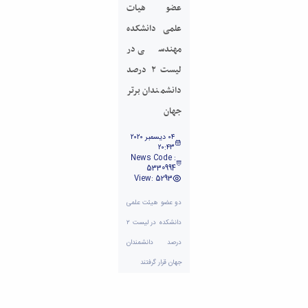
تحصیلات
عضو هیات
تکمیلی
علمی دانشکده
مهندسی در
لیست ۲ درصد
دانشمندان برتر
جهان
٠٤ ديسمبر ٢٠٢٠
٢٠:٤٣
News Code :
5330994
View: 5293
دو عضو هیئت علمی
دانشکده در لیست ۲
درصد دانشمندان
جهان قرار گرفتند