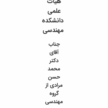
هیات
علمی
دانشکده
مهندسی
جناب
آقای
دکتر
محمد
حسن
مرادی از
گروه
مهندسی