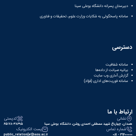
بیرستان پسرانه دانشگاه بوعلی سینا
امانه پاسخگوئی به شکایات وزارت علوم، تحقیقات و فناوری
ترسی
امانه شفافیت
انیه صیانت از داده‌ها
زارش آماری وب‌ سایت
امانه فوریت‌های اداری (فؤاد)
باط با ما
نشانی
کدپستی
ن، چهارباغ شهید مصطفی احمدی روشن، دانشگاه بوعلی سینا
۶۵۱۷۸-۳۸۶۹۵
شماره تماس
پست الکترونیک
public_relation[at]basu.ac.ir
3140000