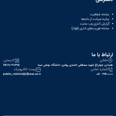
سامانه شفافیت
بیانیه صیانت از داده‌ها
گزارش آماری وب‌ سایت
سامانه فوریت‌های اداری (فؤاد)
ارتباط با ما
نشانی
کدپستی
همدان، چهارباغ شهید مصطفی احمدی روشن، دانشگاه بوعلی سینا
۶۵۱۷۸-۳۸۶۹۵
شماره تماس
پست الکترونیک
public_relation[at]basu.ac.ir
31400000 - 081