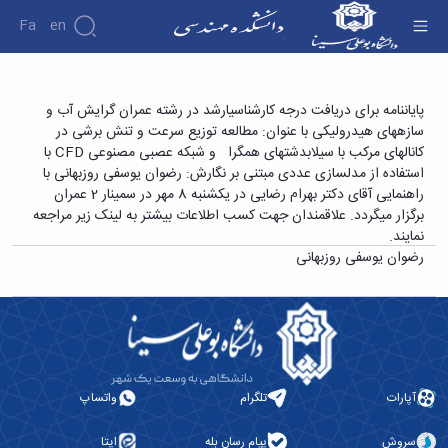
Fa
En
دانشکده
پایاننامه برای دریافت درجه کارشناسیارشد در رشته
پایاننامه برای دریافت درجه کارشناسیارشد در رشته عمران گرایش آب و
درباره
پژوهش
سازههای هیدرولیکی با عنوان: مطالعه توزیع سرعت و تنش برشی در
عمران گرایش آب و سازههای هیدرولیکی با عنوان:
دانشکده
کانالهای مرکب با سیلابدشتهای همگرا و شبکه عصبی مصنوعی CFD با
مطالعه توزیع سرعت و تنش برشی در کانالهای
تاریخچه
نشریات
استفاده از مدلسازی عددی مبتنی بر نگارش: رضوان یوسفی روزبهانی با
ریاست
مرکب با سیلابدشتهای همگرا و شبکه عصبی
راهنمایی آقای دکتر بهرام رضایی در یکشنبه 8 مهر در سمینار 2 عمران
دانشکده
مصنوعی CFD با استفاده از مدلسازی عددی مبتنی
برگزار میگردد. علاقمندان جهت کسب اطلاعات بیشتر به لینک زیر مراجعه
آلبوم
نمایند.
بر نگارش: رضوان یوسفی روزبهانی - دانشکده فنی و
عکس
رضوان یوسفی روزبهانی
مهندسی
اطلاعات
تماس
سازمان
دانشکده
معاونت
آموزشی
معاونت
آپارات
تلگرام
واتساپ
پژوهشی
معاونت
سروش
پیام رسان بله
ایتا