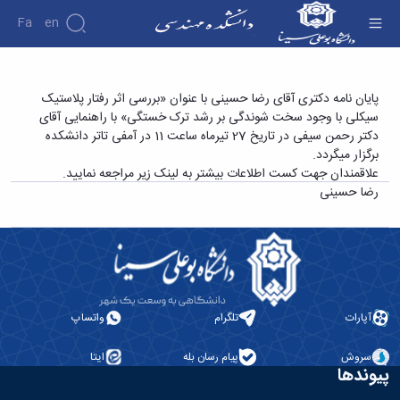
Fa
En
دانشکده
پایان نامه دکتری آقای رضا حسینی با عنوان
پایان نامه دکتری آقای رضا حسینی با عنوان «بررسی اثر رفتار پلاستیک
درباره
پژوهش
سیکلی با وجود سخت شوندگی بر رشد ترک خستگی» با راهنمایی آقای
«بررسی اثر رفتار پلاستیک سیکلی با وجود سخت
دانشکده
دکتر رحمن سیفی در تاریخ 27 تیرماه ساعت 11 در آمفی تاتر دانشکده
شوندگی بر رشد ترک خستگی» - دانشکده فنی و
تاریخچه
نشریات
برگزار میگردد.
ریاست
مهندسی
علاقمندان جهت کست اطلاعات بیشتر به لینک زیر مراجعه نمایید.
دانشکده
رضا حسینی
آلبوم
عکس
اطلاعات
تماس
سازمان
دانشکده
معاونت
آپارات
تلگرام
واتساپ
آموزشی
معاونت
سروش
پیام رسان بله
ایتا
پژوهشی
پیوندها
معاونت