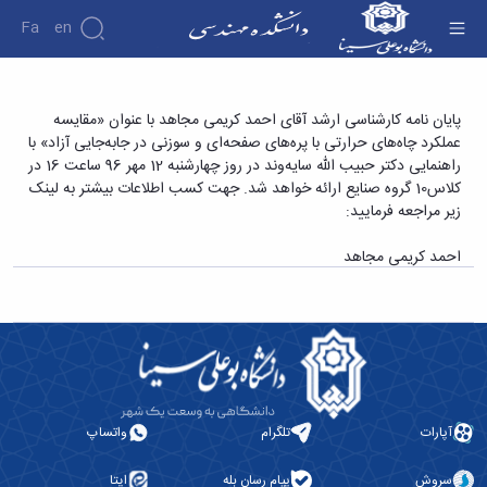
Fa
En
دانشکده
پایان نامه کارشناسی ارشد آقای احمد کریمی مجاهد
پایان نامه کارشناسی ارشد آقای احمد کریمی مجاهد با عنوان «مقایسه
درباره
پژوهش
عملکرد چاه‌های حرارتی با پره‌های صفحه‌ای و سوزنی در جابه‌جایی آزاد» با
با عنوان «مقایسه عملکرد چاه‌های حرارتی با
دانشکده
راهنمایی دکتر حبیب الله سایه‌وند در روز چهارشنبه 12 مهر 96 ساعت 16 در
پره‌های صفحه‌ای و سوزنی در جابه‌جایی آزاد» -
تاریخچه
نشریات
کلاس10 گروه صنایع ارائه خواهد شد. جهت کسب اطلاعات بیشتر به لینک
ریاست
دانشکده فنی و مهندسی
زیر مراجعه فرمایید:
دانشکده
آلبوم
احمد کریمی مجاهد
عکس
اطلاعات
تماس
سازمان
دانشکده
معاونت
آموزشی
معاونت
آپارات
تلگرام
واتساپ
پژوهشی
معاونت
سروش
پیام رسان بله
ایتا