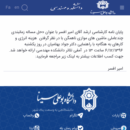
Fa
En
دانشکده
پایان نامه کارشناسی ارشد آقای امیر افسر با عنوان
پایان نامه کارشناسی ارشد آقای امیر افسر با عنوان «حل مساله زمانبندی
درباره
پژوهش
چندعاملی ماشین های موازی ناهمگن با در نظر گرفتن هزینه انرژی و
«حل مساله زمانبندی چندعاملی ماشین های موازی
دانشکده
کارهای به هنگام» با راهنمایی دکتر جواد بهنامیان در روز یکشنبه
ناهمگن با در نظر گرفتن هزینه انرژی و کارهای به
تاریخچه
نشریات
6/12/1396 ساعت 13 در آمفی تئاتر دانشکده مهندسی ارائه خواهد شد.
ریاست
هنگام» - دانشکده فنی و مهندسی
جهت کسب اطلاعات بیشتر به لینک زیر مراجعه فرمایید:
دانشکده
آلبوم
امیر افسر
عکس
اطلاعات
تماس
سازمان
دانشکده
معاونت
آموزشی
معاونت
آپارات
تلگرام
واتساپ
پژوهشی
معاونت
سروش
پیام رسان بله
ایتا