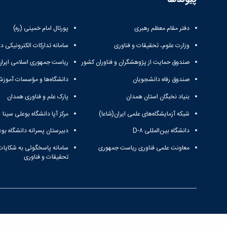
دفتر مقام معظم رهبری
پورتال امام خمینی (ره)
وزارت علوم، تحقیقات و فناوری
سامانه تدارکات الکترونیکی د
صندوق حمایت از پژوهشگران و فناوران کشور
ریاست جمهوری اسلامی ایران
صندوق رفاه دانشجویان
دانشگاه‌ها و مؤسسات آموزش
بنیاد نخبگان استان همدان
پارک علم و فناوری همدان
شبکه آزمایشگاه‌های علمی ایران(شاعا)
مرکز آپا دانشگاه بوعلی سینا
دانشگاه بین‌المللی D-۸
دبیرستان پسرانه دانشگاه بوع
معاونت علمی فناوری ریاست جمهوری
سامانه پاسخگوئی به شکایات
تحقیقات و فناوری