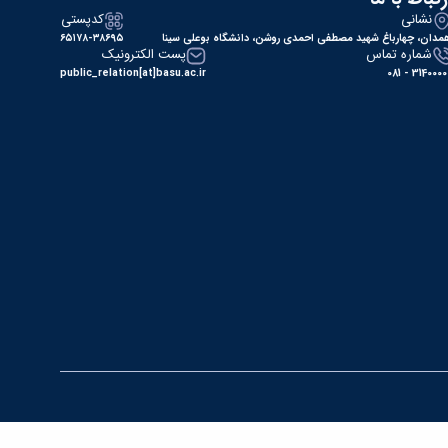
نشانی
کدپستی
مدان، چهارباغ شهید مصطفی احمدی روشن، دانشگاه بوعلی سینا
۶۵۱۷۸-۳۸۶۹۵
شماره تماس
پست الکترونیک
public_relation[at]basu.ac.ir
31400000 - 0