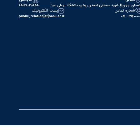
مدان، چهارباغ شهید مصطفی احمدی روشن، دانشگاه بوعلی سینا
۶۵۱۷۸-۳۸۶۹۵
شماره تماس
پست الکترونیک
public_relation[at]basu.ac.ir
31400000 - 0