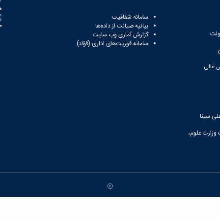
ه
سامانه شفافیت
بیانیه صیانت از داده‌ها
81
ولت
گزارش آماری وب‌ سایت
سامانه فوریت‌های اداری (فؤاد)
 عالی
لی سینا
 وزارت علوم،