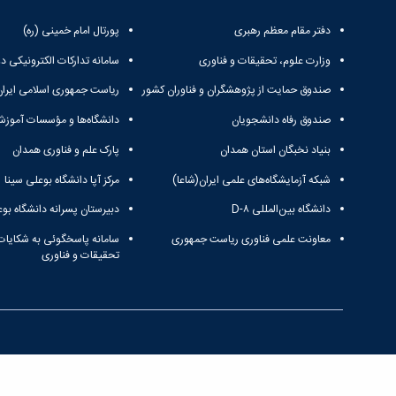
دفتر مقام معظم رهبری
پورتال امام خمینی (ره)
وزارت علوم، تحقیقات و فناوری
سامانه تدارکات الکترونیکی د
صندوق حمایت از پژوهشگران و فناوران کشور
ریاست جمهوری اسلامی ایران
صندوق رفاه دانشجویان
دانشگاه‌ها و مؤسسات آموزش
بنیاد نخبگان استان همدان
پارک علم و فناوری همدان
شبکه آزمایشگاه‌های علمی ایران(شاعا)
مرکز آپا دانشگاه بوعلی سینا
دانشگاه بین‌المللی D-۸
دبیرستان پسرانه دانشگاه بوع
معاونت علمی فناوری ریاست جمهوری
سامانه پاسخگوئی به شکایات
تحقیقات و فناوری