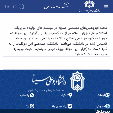
Fa
En
دانشکده
کسب رتبه اول توسط مجله «پژوهش‌های مهندسی
مجله «پژوهش‌های مهندسی صنایع در سیستم های تولید» در پایگاه
درباره
پژوهش
استنادی علوم جهان اسلام موفق به کسب رتبه اول گردید. این مجله که
صنایع در سیستم های تولید» در پایگاه استنادی
دانشکده
مربوط به گروه مهندسی صنایع دانشکده مهندسی است اولین مجله
علوم جهان اسلام - دانشکده فنی و مهندسی
تاریخچه
نشریات
تاسیس شده در دانشکده می‌باشد. دانشکده مهندسی این موفقیت را به
ریاست
کلیه دست اندرکاران این مجله تبریک عرض می‌نماید.
جهت ورود به
دانشکده
سایت مجله کلیک نماید
آلبوم
عکس
اطلاعات
تماس
سازمان
دانشکده
معاونت
آموزشی
آپارات
تلگرام
واتساپ
معاونت
پژوهشی
سروش
پیام رسان بله
ایتا
معاونت
پیوندها