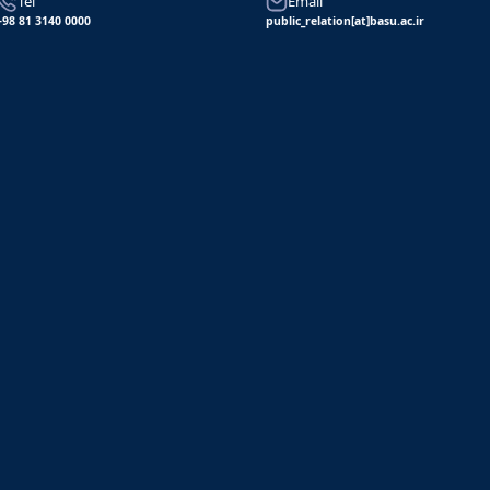
Tel
Email
+98 81 3140 0000
public_relation[at]basu.ac.ir