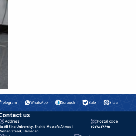
Telegram
WhatsApp
Soroush
Bale
Eitaa
Contact us
Address
Postal code
Bu-Ali Sina University, Shahid Mostafa Ahmadi
۶۵۱۷۸-۳۸۶۹۵
Roshan Street, Hamedan