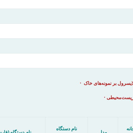
· سرول بر نمونه‌های خاک
· زیست‌محیطی
انه
نام دستگاه
مدل
نام دستگاه (فا)