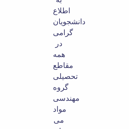
Educational
اطلاع
Deputy
Dean
دانشجویان
for
Research
گرامی
Affairs
در
Deputy
Dean
همه
for
Postgraduate
مقاطع
Studies
تحصیلی
گروه
مهندسی
مواد
می