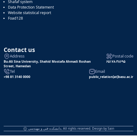
Shafaf system
Data Protection Statement
Website statistical report
Foad128
Contact us
Address
Postal code
Bu-Ali Sina University, Shahid Mostafa Ahmadi Roshan
۶۵۱۷۸-۳۸۶۹۵
Street, Hamedan
Tel
Email
+98 81 3140 0000
public_relation[at]basu.ac.ir
دانشکده فنی و مهندسی, All rights reserved. Design by
Sain