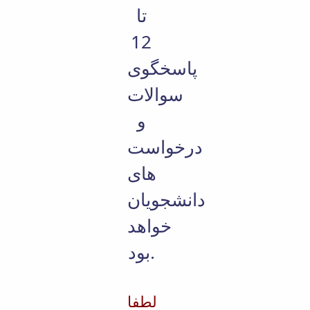
تا
12
پاسخگوی
سوالات
و
درخواست
های
دانشجویان
خواهد
بود.
لطفا