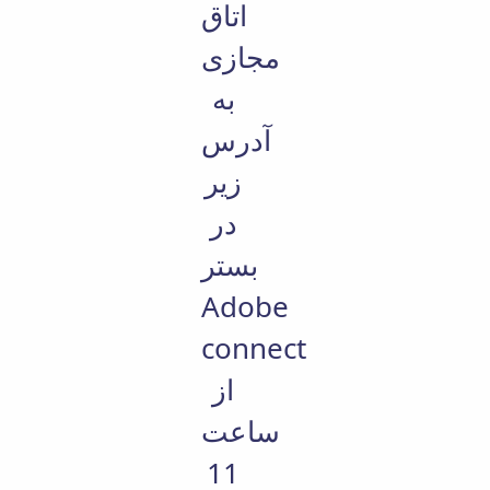
اتاق
مجازی
به
آدرس
زیر
در
بستر
Adobe
connect
از
ساعت
11