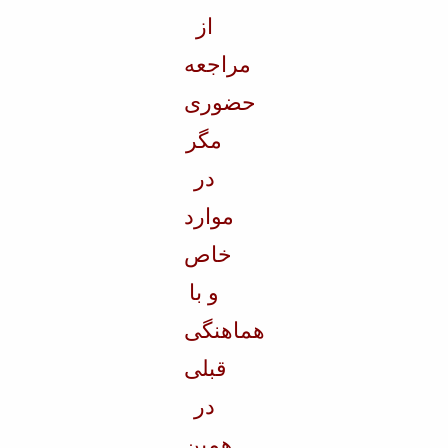
از
مراجعه
حضوری
مگر
در
موارد
خاص
و با
هماهنگی
قبلی
در
همین