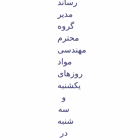
رساند
مدیر
گروه
محترم
مهندسی
مواد
روزهای
یکشنبه
و
سه
شنبه
در