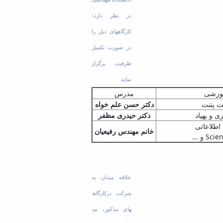
در نظر دارد؛
کارگاه­های ذیل را
در صورت تکمیل
ظرفیت برگزار
نماید.
موزشی
مدرس
ت پتنت
دکتر حسن علم خواه
ی و پهپاد
دکتر حیدری مظفر
 اطلاعاتی
خانم مهندس رفیعیان
و ...
Scie
علاقه ­مندان به
شرکت درکارگاه­
های مذکور، می­