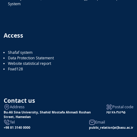
System
Access
Shafaf system
Data Protection Statement
Website statistical report
Foad128
Contact us
Address
Postal code
Bu-Ali Sina University, Shahid Mostafa Ahmadi Roshan
۶۵۱۷۸-۳۸۶۹۵
Street, Hamedan
Tel
Email
+98 81 3140 0000
public_relation[at]basu.ac.ir