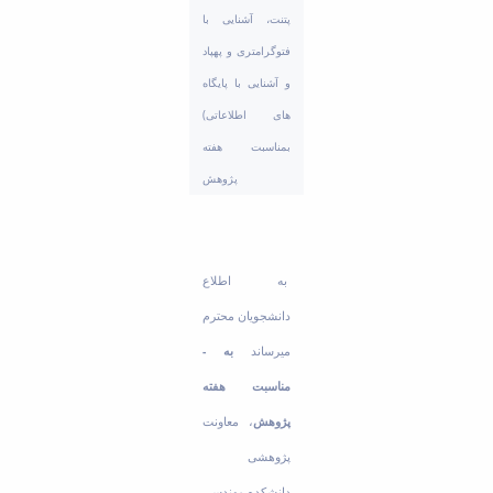
Educational
پتنت، آشنایی با
Deputy
فتوگرامتری و پهپاد
Dean
و آشنایی با پایگاه
for
Research
های اطلاعاتی)
Affairs
بمناسبت هفته
Deputy
پژوهش
Dean
for
Postgraduate
Studies
به­ اطلاع
دانشجویان محترم
می­رساند
به ­
مناسبت هفته
پژوهش
، معاونت
پژوهشی
دانشکده مهندسی