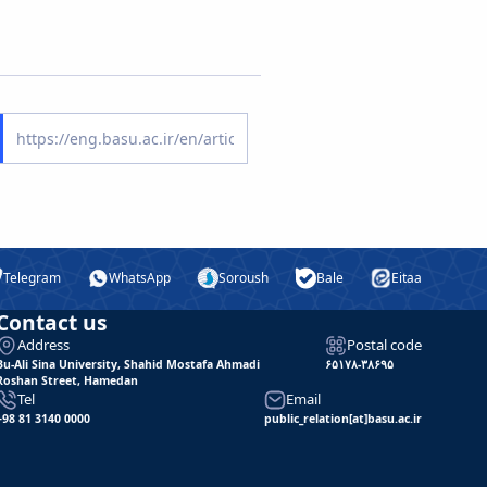
Telegram
WhatsApp
Soroush
Bale
Eitaa
Contact us
Address
Postal code
Bu-Ali Sina University, Shahid Mostafa Ahmadi
۶۵۱۷۸-۳۸۶۹۵
Roshan Street, Hamedan
Tel
Email
+98 81 3140 0000
public_relation[at]basu.ac.ir