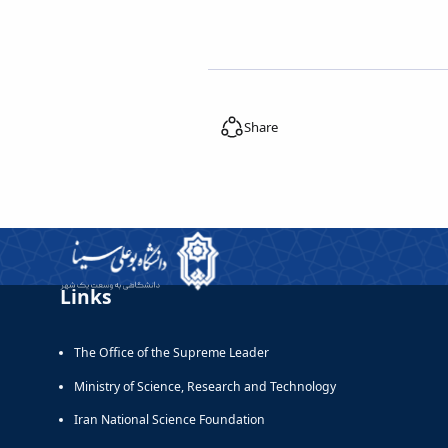
Share
Links
The Office of the Supreme Leader
Ministry of Science, Research and Technology
Iran National Science Foundation