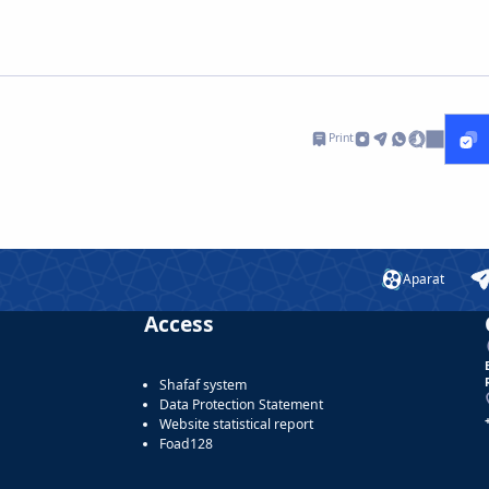
Print
Aparat
Access
Shafaf system
Data Protection Statement
Website statistical report
Foad128