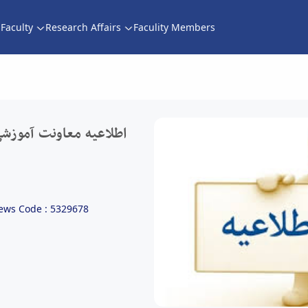
Faculty
Research Affairs
Faculity Members
اعیه معاونت آموزشی دانشکده پیرامون برگزاری
اطلاعیه معاونت آموزشی
ews Code : 5329678