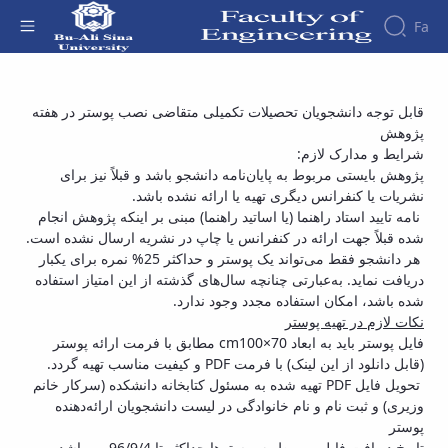
Fa
Faculty
اطلاعیه نصب پوستر هفته پژوهش - دانشکده فنی
قابل توجه دانشجویان تحصیلات تکمیلی متقاضی نصب پوستر در هفته
About
Research
پژوهش
و مهندسی
Affairs
the
شرایط و مدارک لازم:
Journals
Faculity
Faculty
Members
پژوهش بایستی مربوط به پایان‌نامه دانشجو باشد و قبلاً نیز برای
Journal
History
نشریات یا کنفرانس دیگری تهیه یا ارائه نشده باشد.
of
Dean
نامه تایید استاد راهنما (یا اساتید راهنما) مبنی بر اینکه پژوهش انجام
Industrial
of
شده قبلاً جهت ارائه در کنفرانس یا چاپ در نشریه ارسال نشده است.
Engineering
the
هر دانشجو فقط می‌تواند یک پوستر و حداکثر 25% نمره برای یکبار
Research
Faculty
دریافت نماید. به‌عبارتی چنانچه سال‌های گذشته از این امتیاز استفاده
in
Gallery
شده باشد، امکان استفاده مجدد وجود ندارد.
Production
Contact
نکات لازم در تهیه پوستر
System
us
فایل پوستر باید به ابعاد cm100×70 مطابق با فرمت ارائه پوستر
Journal
Structure
) با فرمت PDF و کیفیت مناسب تهیه گردد.
قابل دانلود از این لینک
(
of the
of
Faculty
تحویل فایل PDF تهیه شده به مسئول کتابخانه دانشکده (سرکار خانم
Stress
Deputy
وزیری) و ثبت نام و نام خانوادگی در لیست دانشجویان ارائه‌دهنده
Analysis
Dean
پوستر
for
تاریخ دریافت فایل مربوط به پوسترها حداکثر تا 96/9/4 می‌باشد.