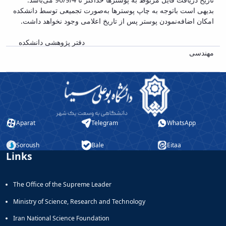
Educational
بدیهی است باتوجه به چاپ پوسترها به‌صورت تجمیعی توسط دانشکده
Deputy
امکان اضافه‌نمودن پوستر پس از تاریخ اعلامی وجود نخواهد داشت.
Dean
for
دفتر پژوهشی دانشکده
Research
مهندسی
Affairs
Deputy
Dean
for
Postgraduate
Studies
Aparat
Telegram
WhatsApp
Soroush
Bale
Eitaa
Links
The Office of the Supreme Leader
Ministry of Science, Research and Technology
Iran National Science Foundation