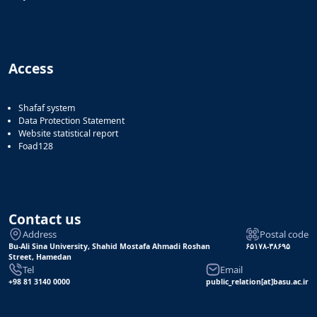
Access
Shafaf system
Data Protection Statement
Website statistical report
Foad128
Contact us
Address
Postal code
Bu-Ali Sina University, Shahid Mostafa Ahmadi Roshan
۶۵۱۷۸-۳۸۶۹۵
Street, Hamedan
Tel
Email
+98 81 3140 0000
public_relation[at]basu.ac.ir