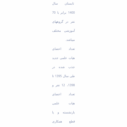
تابستان سال
1400 برابر با 70
نفر در گروه­های
آموزشی مختلف
می­باشد.
تعداد اعضای
هیات علمی جدید
جذب شده در
طی سال 1395 تا
1398، 12 نفر و
تعداد اعضای
هیات علمی
بازنشسته و یا
قطع همکاری