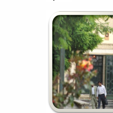
Educational
Deputy
Dean
for
Research
Affairs
Deputy
Dean
for
Postgraduate
Studies