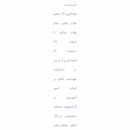
می‌پذیرند.
هم‌اکنون 70 عضو
هیأت علمی تمام
وقت شامل 9
استاد، ۱8
دانشیار، 41
استادیار و 2 مربی
در دانشکده
مهندسی علاوه بر
انجام امور
آموزشی در
گرایش­های مختلف
تخصصی، درحال
انجام فعالیت‌های‌