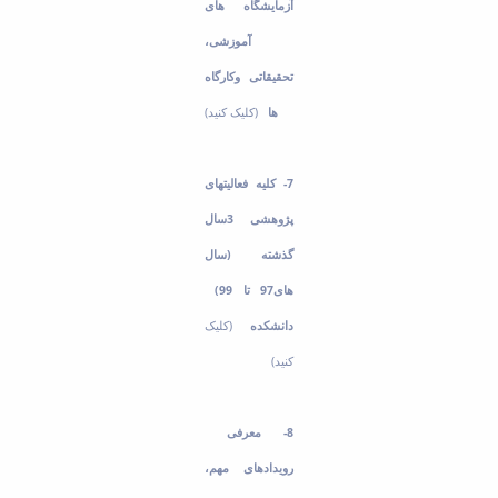
آزمایشگاه های
آموزشی،
تحقیقاتی وکارگاه
ها
(کلیک
کنید)
7
- کلیه فعالیتهای
پژوهشی 3سال
گذشته (سال
های97 تا 99)
دانشکده
(کلیک
کنید)
8- معرفی
رویدادهای مهم،