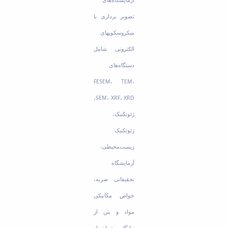
تصویر برداری با
میکروسکوپ­های
الکترونی شامل
دستگاه‌های
FESEM، TEM،
SEM، XRF، XRD،
ژئوتکنیک،
ژئوتکنیک
زیست‌محیطی،‌
آزمایشگاه
تحقیقاتی ضربه،
خواص مکانیکی
مواد و بتن از
جایگاه ویژه‌ای از