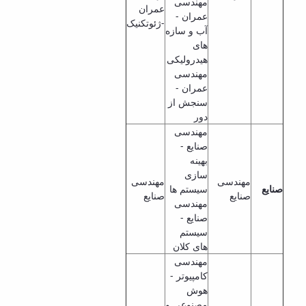
مهندسی
عمران
عمران -
-ژئوتکنیک
آب و سازه
های
هیدرولیکی
مهندسی
عمران -
سنجش از
دور
مهندسی
صنایع -
بهینه
سازی
مهندسی
مهندسی
صنایع
سیستم ها
صنایع
صنایع
مهندسی
صنایع -
سیستم
های کلان
مهندسی
کامپیوتر -
هوش
مصنوعی و