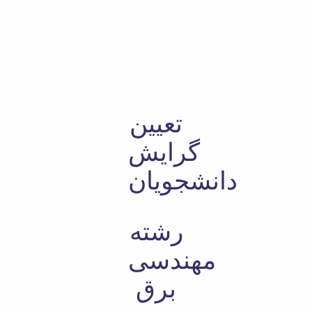
Educational
Deputy
Dean
for
Research
Affairs
Deputy
تعیین
Dean
for
گرایش
Postgraduate
Studies
دانشجویان
رشته
مهندسی
برق