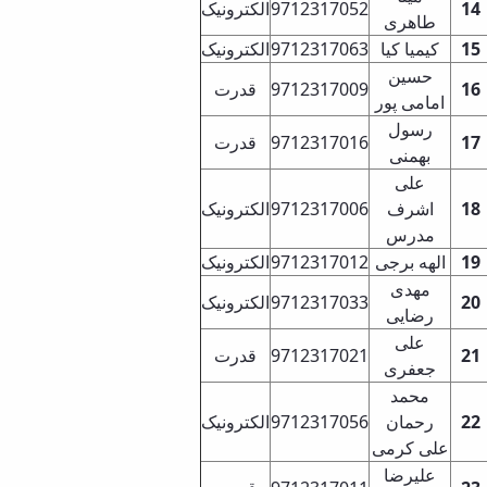
الکترونیک
9712317052
14
طاهری
الکترونیک
9712317063
کیمیا کیا
15
حسین
قدرت
97123170
09
16
امامی پور
رسول
قدرت
9712317016
17
بهمنی
علی
الکترونیک
9712317006
اشرف
18
مدرس
الکترونیک
9712317012
الهه برجی
19
مهدی
الکترونیک
9712317033
20
رضایی
علی
قدرت
97123170
2
1
21
جعفری
محمد
الکترونیک
9712317056
رحمان
22
علی کرمی
علیرضا