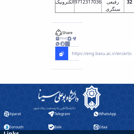
الکترونیک
97123170
36
رفیعی
32
سنگری
Share
Print
Aparat
Telegram
WhatsApp
Soroush
Bale
Eitaa
Links