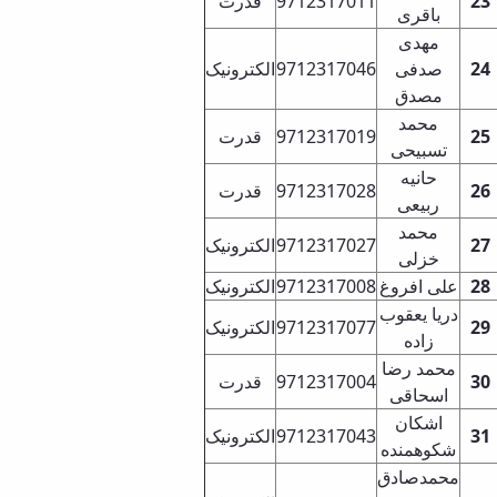
قدرت
9712317011
23
باقری
مهدی
الکترونیک
9712317046
صدفی
24
مصدق
محمد
قدرت
971231701
9
25
تسبیحی
حانیه
قدرت
97123170
28
26
ربیعی
محمد
الکترونیک
9712317027
27
خزلی
الکترونیک
97123170
08
علی افروغ
28
دریا یعقوب
الکترونیک
97123170
7
7
29
زاده
محمد رضا
قدرت
97123170
04
30
اسحاقی
اشکان
الکترونیک
97123170
43
31
شکوهمنده
محمدصادق