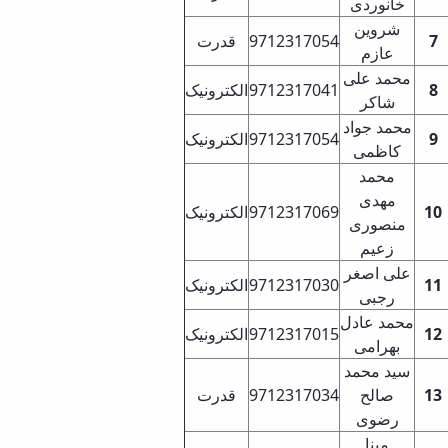
خانوردی
شروین
قدرت
9712317054
7
عازم
محمد علی
الکترونیک
9712317041
8
شاکر
محمد جواد
الکترونیک
9712317054
9
کاظمی
محمد
مهدی
الکترونیک
9712317069
10
منصوری
زعیم
علی اصغر
الکترونیک
9712317030
11
رجبی
محمد عادل
الکترونیک
9712317015
12
بهرامی
سید محمد
قدرت
9712317034
صالح
13
رضوی
مینا