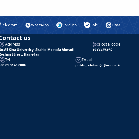
Telegram
WhatsApp
Soroush
Bale
Eitaa
Contact us
Address
Postal code
Bu-Ali Sina University, Shahid Mostafa Ahmadi
۶۵۱۷۸-۳۸۶۹۵
Roshan Street, Hamedan
Tel
Email
+98 81 3140 0000
public_relation[at]basu.ac.ir