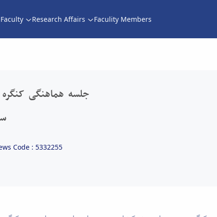
Faculty
Research Affairs
Faculity Members
هماهنگی کنگره های ترویج و بیوسیستم با سازما
جلسه هماهنگی کنگره ه
سا
ews Code : 5332255