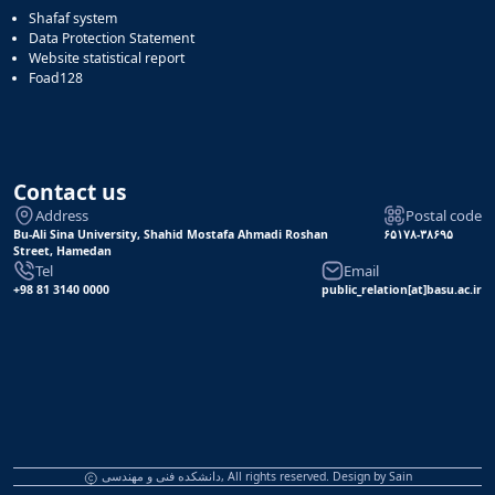
Shafaf system
Data Protection Statement
Website statistical report
Foad128
Contact us
Address
Postal code
Bu-Ali Sina University, Shahid Mostafa Ahmadi Roshan
۶۵۱۷۸-۳۸۶۹۵
Street, Hamedan
Tel
Email
+98 81 3140 0000
public_relation[at]basu.ac.ir
دانشکده فنی و مهندسی, All rights reserved. Design by
Sain