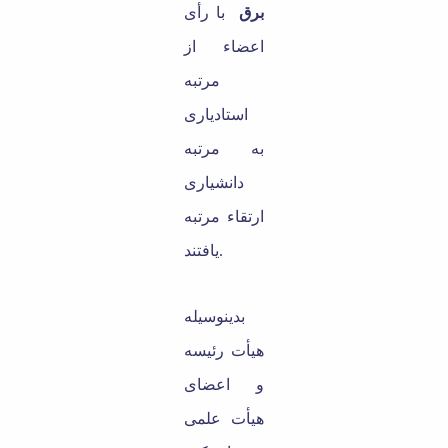
برق
با ر
أ
ی
اعضاء از
مرتبه
استادیاری
به مرتبه
دانشیاری
ارتقاء مرتبه
یافتند.
بدینوسیله
هی
أ
ت
رئیسه
و اعضای
هی
أ
ت
علمی