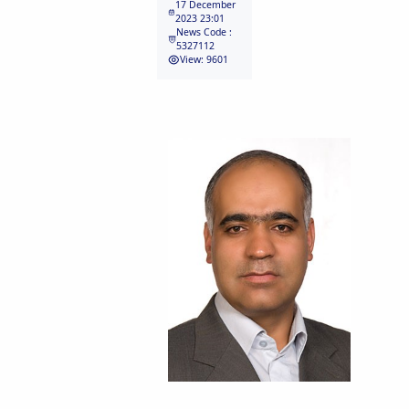
17 December
Educational
2023 23:01
News Code :
Deputy
5327112
Dean
View: 9601
for
Research
Affairs
Deputy
Dean
for
Postgraduate
Studies