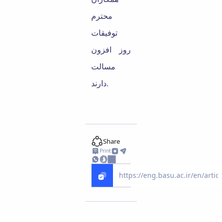
محترم
توفیقات
روز افزون
مس
ا
لت
دارند.
Share
Print