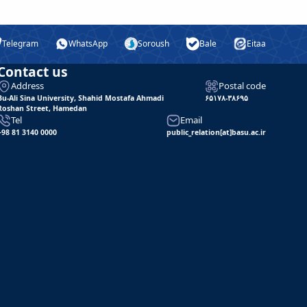
Telegram
WhatsApp
Soroush
Bale
Eitaa
Contact us
Address
Postal code
Bu-Ali Sina University, Shahid Mostafa Ahmadi
۶۵۱۷۸-۳۸۶۹۵
Roshan Street, Hamedan
Tel
Email
+98 81 3140 0000
public_relation[at]basu.ac.ir