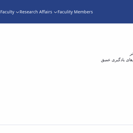
Faculty
Research Affairs
Faculity Members
ی کامپیوتر آقای رضا محمدی مقدم با عنوان «دسته
از رو
ر
‌های یادگیری عمیق