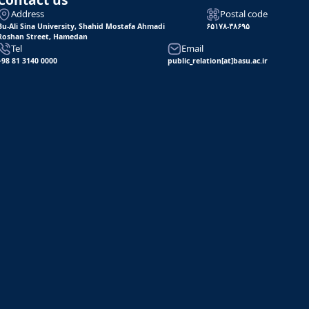
Address
Postal code
Bu-Ali Sina University, Shahid Mostafa Ahmadi
۶۵۱۷۸-۳۸۶۹۵
Roshan Street, Hamedan
Tel
Email
+98 81 3140 0000
public_relation[at]basu.ac.ir