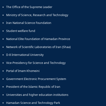
Educational
The Office of the Supreme Leader
Deputy
Dean
Ministry of Science, Research and Technology
for
Iran National Science Foundation
Research
Affairs
Student welfare fund
Deputy
National Elite Foundation of Hamadan Province
Dean
for
Network of Scientific Laboratories of Iran (Shaa)
Postgraduate
Studies
D-8 International University
Vice-Presidency for Science and Technology
Portal of Imam Khomeini
Government Electronic Procurement System
President of the Islamic Republic of Iran
Universities and higher education institutions
Hamadan Science and Technology Park