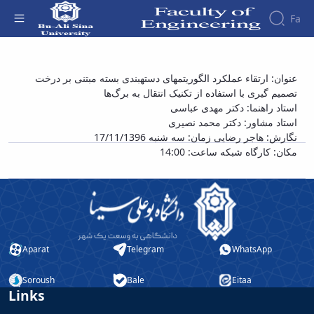
Fa
Faculty
سمینار کارشناسی ارشد خانم هاجر رضایی با
عنوان: ارتقاء عملکرد الگوریتم‎های دسته‎بندی بسته مبتنی بر درخت
About
Research
تصمیم گیری با استفاده از تکنیک انتقال به برگ‌ها
عنوان «ارتقاء عملکرد الگوریتم‎های دسته‎بندی
Affairs
the
استاد راهنما: دکتر مهدی عباسی
Journals
Faculity
Faculty
بسته مبتنی بر درخت تصمیم گیری با استفاده از
Members
استاد مشاور: دکتر محمد نصیری
Journal
History
تکنیک انتقال به برگ‌ها» - دانشکده فنی و
نگارش: هاجر رضایی زمان: سه شنبه 17/11/1396
of
Dean
مهندسی
مکان: کارگاه شبکه ساعت: 14:00
Industrial
of
Engineering
the
Research
Faculty
in
Gallery
Production
Contact
System
us
Journal
Structure
Aparat
Telegram
WhatsApp
of the
of
Faculty
Stress
Soroush
Bale
Eitaa
Deputy
Analysis
Links
Dean
for