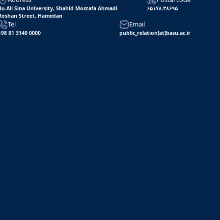
Bu-Ali Sina University, Shahid Mostafa Ahmadi
۶۵۱۷۸-۳۸۶۹۵
Roshan Street, Hamedan
Tel
Email
+98 81 3140 0000
public_relation[at]basu.ac.ir