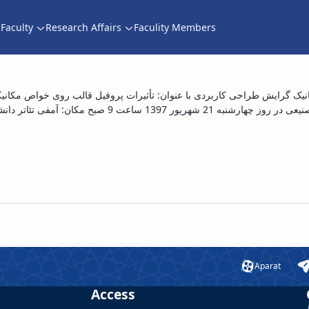
Faculty
Research Affairs
Faculity Members
ر رشته مهندسی مکانیک گرایش طراحی کاربردی با 
نیک گرایش طراحی کاربردی با عنوان: تأثیرات پروفیل قالب روی خواص مکانیک
مستقیم نگارش: دانش فریور با راهنمایی آقای دکتر فرامرز 
اژ منیزیم تولید شده طی عملیات اکستروژن مستق
Aparat
Access