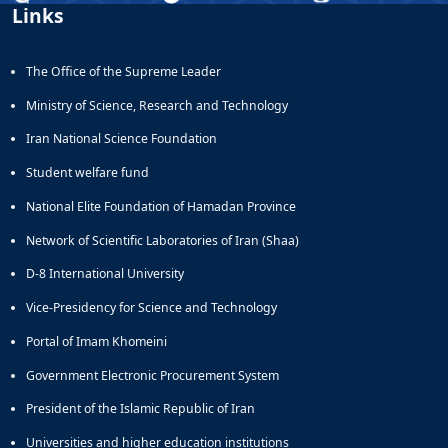
Links
Educational
Deputy
Dean
The Office of the Supreme Leader
for
Research
Ministry of Science, Research and Technology
Affairs
Iran National Science Foundation
Deputy
Dean
Student welfare fund
for
National Elite Foundation of Hamadan Province
Postgraduate
Studies
Network of Scientific Laboratories of Iran (Shaa)
D-8 International University
Vice-Presidency for Science and Technology
Portal of Imam Khomeini
Government Electronic Procurement System
President of the Islamic Republic of Iran
Universities and higher education institutions