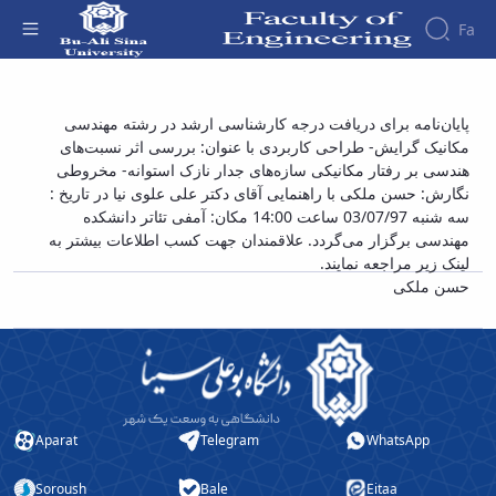
Fa
Faculty
پایان‌نامه برای دریافت درجه کارشناسی ارشد در
پایان‌نامه برای دریافت درجه کارشناسی ارشد در رشته مهندسی
About
Research
مکانیک گرایش- طراحی کاربردی با عنوان: بررسی اثر نسبت‌های
رشته مهندسی مکانیک گرایش- طراحی کاربردی با
Affairs
the
هندسی بر رفتار مکانیکی سازه‌های جدار نازک استوانه- مخروطی
Journals
Faculity
Faculty
عنوان: بررسی اثر نسبت‌های هندسی بر رفتار
Members
نگارش: حسن ملکی با راهنمایی آقای دکتر علی علوی نیا در تاریخ :
Journal
History
مکانیکی سازه‌های جدار نازک استوانه- مخروطی
سه شنبه 03/07/97 ساعت 14:00 مکان: آمفی تئاتر دانشکده
of
Dean
نگارش: حسن ملکی - دانشکده فنی و مهندسی
مهندسی برگزار می‌گردد. علاقمندان جهت کسب اطلاعات بیشتر به
Industrial
of
لینک زیر مراجعه نمایند.
Engineering
the
حسن ملکی
Research
Faculty
in
Gallery
Production
Contact
System
us
Journal
Structure
of the
of
Faculty
Stress
Aparat
Telegram
WhatsApp
Deputy
Analysis
Dean
Soroush
Bale
Eitaa
for