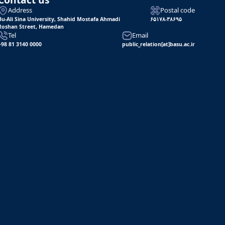
Address
Postal code
Bu-Ali Sina University, Shahid Mostafa Ahmadi
۶۵۱۷۸-۳۸۶۹۵
Roshan Street, Hamedan
Tel
Email
+98 81 3140 0000
public_relation[at]basu.ac.ir