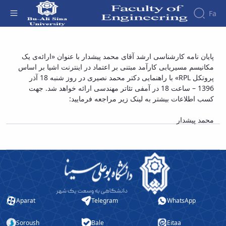
Fa
Faculty
پایان نامه کارشناسی ارشد آقای محمد پیشدار با
پایان نامه کارشناسی ارشد آقای محمد پیشدار با عنوان «ارائه‌ی یک
About
Research
مکانیسم مسیریابی کارآمد مبتنی بر اعتماد در اینترنت اشیا بر اساس
عنوان «ارائه¬ی یک مکانیسم مسیریابی کارآمد
Affairs
the
پروتکل RPL» با راهنمایی دکتر محمد نصیری در روز شنبه 18 آذر
Journals
Faculity
Faculty
مبتنی بر اعتماد در اینترنت اشیا بر اساس پروتکل
Members
1396 – ساعت 18 در آمفی تئاتر مهندسی ارائه خواهد شد. جهت
Journal
History
RPL» - دانشکده فنی و مهندسی
کسب اطلاعات بیشتر به لینک زیر مراجعه فرمایید:
of
Dean
Industrial
of
محمد پیشدار
Engineering
the
Research
Faculty
in
Gallery
Production
Contact
System
us
Journal
Structure
of the
of
Faculty
Stress
Aparat
Telegram
WhatsApp
Deputy
Analysis
Dean
Soroush
Bale
Eitaa
for