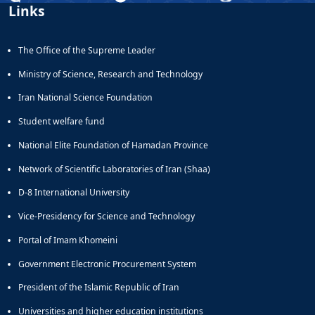
Links
Educational
Deputy
Dean
The Office of the Supreme Leader
for
Research
Ministry of Science, Research and Technology
Affairs
Iran National Science Foundation
Deputy
Dean
Student welfare fund
for
National Elite Foundation of Hamadan Province
Postgraduate
Studies
Network of Scientific Laboratories of Iran (Shaa)
D-8 International University
Vice-Presidency for Science and Technology
Portal of Imam Khomeini
Government Electronic Procurement System
President of the Islamic Republic of Iran
Universities and higher education institutions