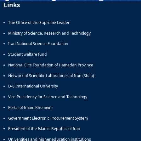
Links
Educational
Deputy
Dean
The Office of the Supreme Leader
for
Research
Ministry of Science, Research and Technology
Affairs
Iran National Science Foundation
Deputy
Dean
Student welfare fund
for
National Elite Foundation of Hamadan Province
Postgraduate
Studies
Network of Scientific Laboratories of Iran (Shaa)
D-8 International University
Vice-Presidency for Science and Technology
Portal of Imam Khomeini
Government Electronic Procurement System
President of the Islamic Republic of Iran
Universities and higher education institutions