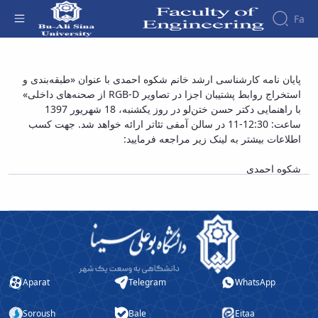
Fa
Faculty
پایان نامه کارشناسی ارشد خانم شکوه احمدی با
پایان نامه کارشناسی ارشد خانم شکوه احمدی با عنوان «طبقه‌بندی و
About
Research
استخراج روابط پشتیبان اجزا در تصاویر RGB-D از صحنه‌های داخلی»
عنوان «طبقه¬بندی و استخراج روابط پشتیبان
Affairs
the
با راهنمایی دکتر حسن ختن‌لو در روز یکشنبه، 18 شهریور 1397
Journals
Faculity
Faculty
اجزا در تصاویر RGB-D از صحنه‌های داخلی» -
Members
ساعت: 12:30-11 در سالن آمفی تئاتر ارائه خواهد شد. جهت کسب
Journal
History
دانشکده فنی و مهندسی
اطلاعات بیشتر به لینک زیر مراجعه فرمایید:
of
Dean
Industrial
of
شکوه احمدی
Engineering
the
Research
Faculty
in
Gallery
Production
Contact
System
us
Journal
Structure
of the
of
Faculty
Stress
Aparat
Telegram
WhatsApp
Deputy
Analysis
Dean
Soroush
Bale
Eitaa
for