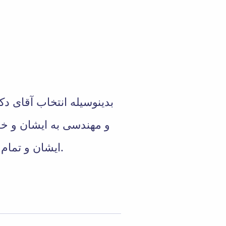
بدینوسیله انتخاب آقای د
و مهندسی به ایشان و خا
ایشان و تمام پژوهشگران عزیز دانشگاه موفقیت روزافزون مسالت می نماید.