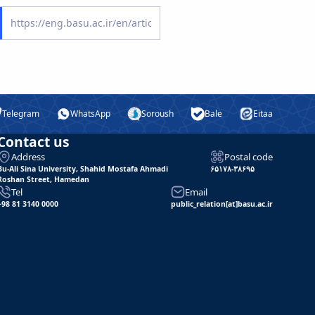
Telegram
WhatsApp
Soroush
Bale
Eitaa
Contact us
Address
Postal code
Bu-Ali Sina University, Shahid Mostafa Ahmadi
۶۵۱۷۸-۳۸۶۹۵
Roshan Street, Hamedan
Tel
Email
+98 81 3140 0000
public_relation[at]basu.ac.ir