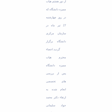
از دور هشتم هیات
Educational
ممیزه دانشگاه که
Deputy
Dean
در روز چهارشنبه
for
27 تیر ماه در
Research
Affairs
سازمان مرکزی
Deputy
Dean
دانشگاه برگزار
for
گردید.اعضاء
Postgraduate
Studies
محترم هیات
ممیزه دانشگاه
پس از بررسی
های تخصصی
انجام شده به
ارتقاء دکتر محمد
جواد سلیمانی