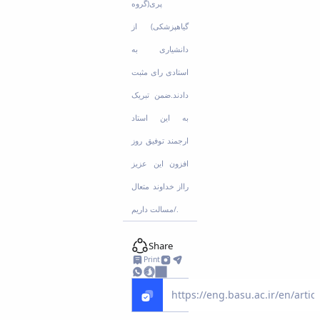
پری(گروه
گیاهپزشکی) از
دانشیاری به
استادی رای مثبت
دادند.ضمن تبریک
به این استاد
ارجمند توفیق روز
افزون این عزیز
رااز خداوند متعال
مسالت داریم/.
Share
Print