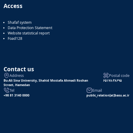
Access
Shafaf system
Data Protection Statement
Website statistical report
Foad128
Contact us
Address
Postal code
Bu-Ali Sina University, Shahid Mostafa Ahmadi Roshan
۶۵۱۷۸-۳۸۶۹۵
Street, Hamedan
Tel
Email
+98 81 3140 0000
public_relation[at]basu.ac.ir