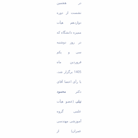
در هفتمین
Educational
Deputy
نشست از دوره
Dean
دوازدهم هیأت
for
Research
ممیزه دانشگاه که
Affairs
در روز دوشنبه
Deputy
Dean
سی و یکم
for
فروردین ماه
Postgraduate
Studies
1405 برگزار شد،
با رأی اعضا آقای
دکتر
محمود
نیلی
(عضو هیأت
علمی گروه
آموزشی مهندسی
عمران) از