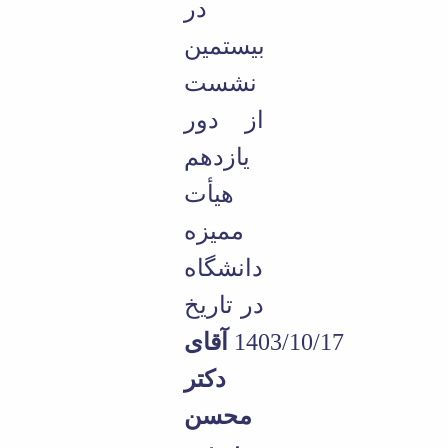
در
Educational
Deputy
بیستمین
Dean
نشست
for
Research
از دور
Affairs
Deputy
یازدهم
Dean
for
هیأت
Postgraduate
ممیزه
Studies
دانشگاه
در تاریخ
آقای
1403/10/17
دکتر
محسن