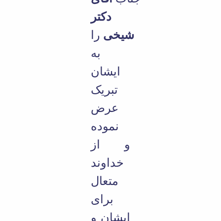
دکتر
شیخی
را
به
ایشان
تبریک
عرض
نموده
و از
خداوند
متعال
برای
ایشان و