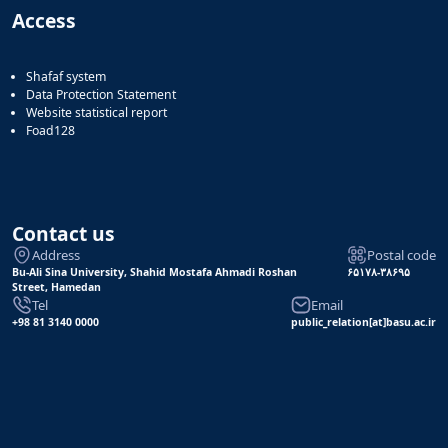
Access
Shafaf system
Data Protection Statement
Website statistical report
Foad128
Contact us
Address
Postal code
Bu-Ali Sina University, Shahid Mostafa Ahmadi Roshan
۶۵۱۷۸-۳۸۶۹۵
Street, Hamedan
Tel
Email
+98 81 3140 0000
public_relation[at]basu.ac.ir