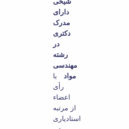
شیخی
دارای
مدرک
دکتری
در
رشته
مهندسی
مواد
با
رأی
اعضاء
از مرتبه
استادیاری