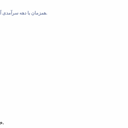
همزمان با دهه سرآمدی آموزش، به منظور تجلیل از زحمات و تلاش های اساتید ارجمند، اساتید برتر آموزشی دانشگاه معرفی شدند.
خانواده مهندسی ضمن عرض تبریک به عزیزان منتخب برای ایشان موفقیت روزافزون مسالت می نماید.