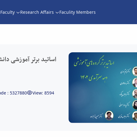
Faculty
Research Affairs
Faculity Members
اساتید برتر آموزشی دانشکده مهندسی دهه سرآمدی آموزش سال 1402 -
اساتید برتر آموزشی دا
de : 5327880
View: 8594