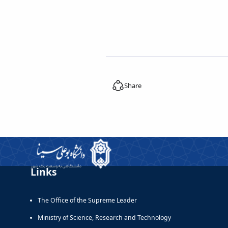
Share
Links
The Office of the Supreme Leader
Ministry of Science, Research and Technology