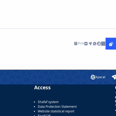
Print
Aparat
Access
Shafaf system
Data Protection Statement
Website statistical report
Foad128