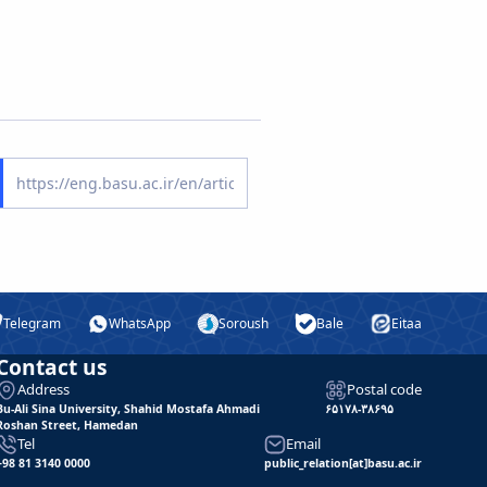
Telegram
WhatsApp
Soroush
Bale
Eitaa
Contact us
Address
Postal code
Bu-Ali Sina University, Shahid Mostafa Ahmadi
۶۵۱۷۸-۳۸۶۹۵
Roshan Street, Hamedan
Tel
Email
+98 81 3140 0000
public_relation[at]basu.ac.ir