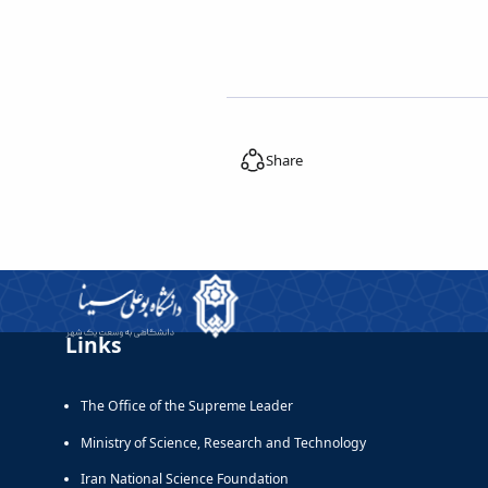
Share
Links
The Office of the Supreme Leader
Ministry of Science, Research and Technology
Iran National Science Foundation