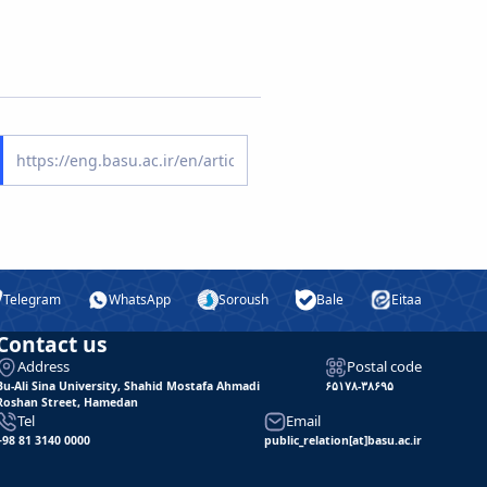
Telegram
WhatsApp
Soroush
Bale
Eitaa
Contact us
Address
Postal code
Bu-Ali Sina University, Shahid Mostafa Ahmadi
۶۵۱۷۸-۳۸۶۹۵
Roshan Street, Hamedan
Tel
Email
+98 81 3140 0000
public_relation[at]basu.ac.ir