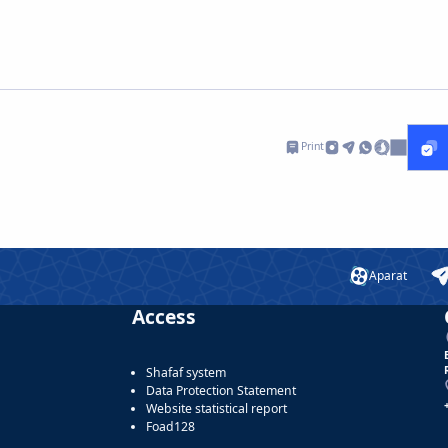
Print
Aparat
Access
Shafaf system
Data Protection Statement
Website statistical report
Foad128