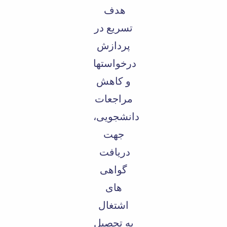
هدف
تسریع در
پردازش
درخواستها
و کاهش
مراجعات
دانشجویی،
جهت
دریافت
گواهی
های
اشتغال
به تحصیل