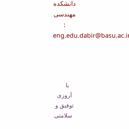
دانشکده
مهندسی
:
eng.edu.dabir@basu.ac.i
با
آروزی
توفیق و
سلامتی