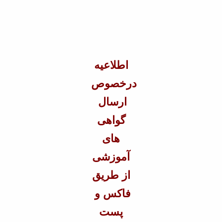
Educational
Deputy
Dean
for
Research
Affairs
اطلاعیه
Deputy
درخصوص
Dean
for
ارسال
Postgraduate
Studies
گواهی
های
آموزشی
از طریق
فاکس و
پست