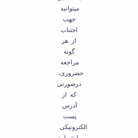
میتوانید
جهت
اجتناب
از هر
گونه
مراجعه
حضروری،
درصورتی
که از
آدرس
پست
الکترونیکی
یا شماره