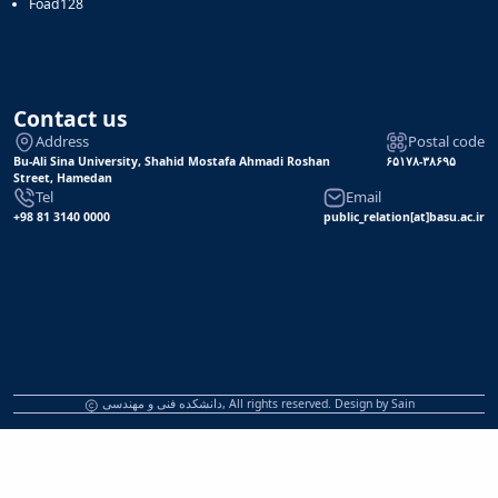
Foad128
Contact us
Address
Postal code
Bu-Ali Sina University, Shahid Mostafa Ahmadi Roshan
۶۵۱۷۸-۳۸۶۹۵
Street, Hamedan
Tel
Email
+98 81 3140 0000
public_relation[at]basu.ac.ir
دانشکده فنی و مهندسی, All rights reserved. Design by
Sain