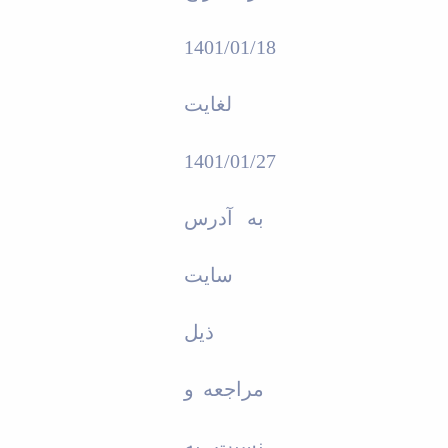
1401/01/18
لغایت
1401/01/27
به آدرس
سایت
ذیل
مراجعه و
نسبت به