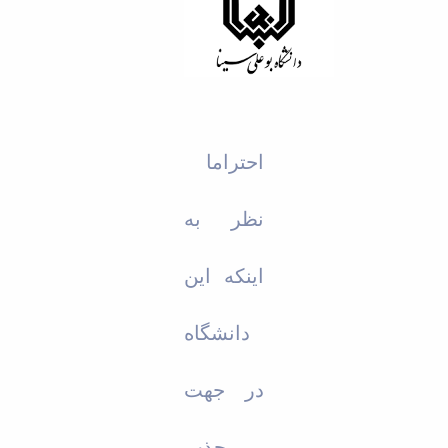
Educational
Deputy
Dean
for
Research
Affairs
Deputy
احتراما
Dean
for
Postgraduate
نظر به
Studies
اینکه این
دانشگاه
در جهت
جذب