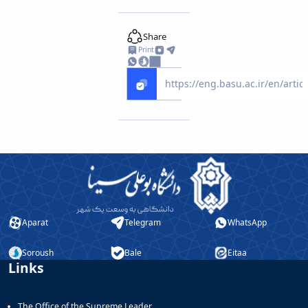
Share
Print
Aparat
Telegram
WhatsApp
Soroush
Bale
Eitaa
Links
The Office of the Supreme Leader