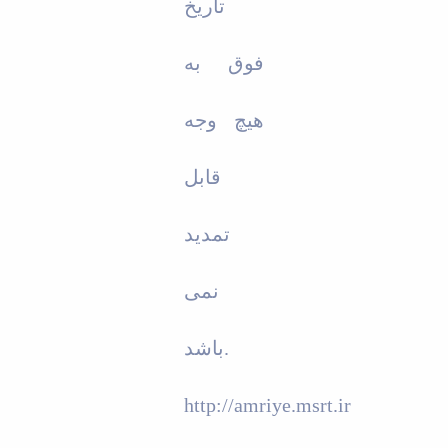
تاریخ
فوق به
هیچ وجه
قابل
تمدید
نمی
باشد.
http://amriye.msrt.ir