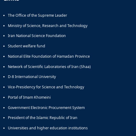
Educational
Deputy
The Office of the Supreme Leader
Dean
for
Ministry of Science, Research and Technology
Research
Iran National Science Foundation
Affairs
Deputy
Student welfare fund
Dean
National Elite Foundation of Hamadan Province
for
Postgraduate
Network of Scientific Laboratories of Iran (Shaa)
Studies
D-8 International University
Vice-Presidency for Science and Technology
Portal of Imam Khomeini
Government Electronic Procurement System
President of the Islamic Republic of Iran
Universities and higher education institutions