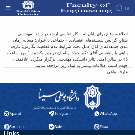
Fa
Faculty
اطلاعیه دفاع برای پایان‌نامه کارشناسی ارشد در
اطلاعیه دفاع برای پایان‌نامه کارشناسی ارشد در رشته مهندسی
About
Research
صنایع گرایش سیستم‌های اقتصادی –اجتماعی با عنوان: مساله زمان
رشته مهندسی صنایع گرایش سیستم‌های اقتصادی
Affairs
the
بندی چندهدفه ی اتاق عمل تحت شرایط عدم قطعیت نگارش: عارفه
Journals
Faculity
Faculty
–اجتماعی با عنوان: مساله زمان بندی چندهدفه ی
Members
پناهی با راهنمایی آقای دکتر جواد بهنامیان در روز یکشنبه 1 مهر ساعت
Journal
History
اتاق عمل تحت شرایط عدم قطعیت نگارش:
15 در سالن آمفی تئاتر دانشکده مهندسی برگزار میگردد. علاقمندان
of
Dean
عارفه پناهی - دانشکده فنی و مهندسی
جهت کسب اطلاعات بیشتر به لینک زیر مراجعه نمایند.
Industrial
of
عارفه پناهی
Engineering
the
Research
Faculty
in
Gallery
Production
Contact
System
us
Journal
Structure
of the
of
Aparat
Telegram
WhatsApp
Faculty
Stress
Deputy
Analysis
Soroush
Bale
Eitaa
Dean
Links
for