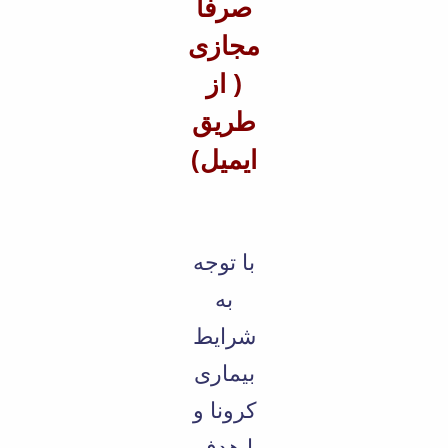
صرفا
مجازی
( از
طریق
ایمیل)
با توجه
به
شرایط
بیماری
کرونا و
با هدف