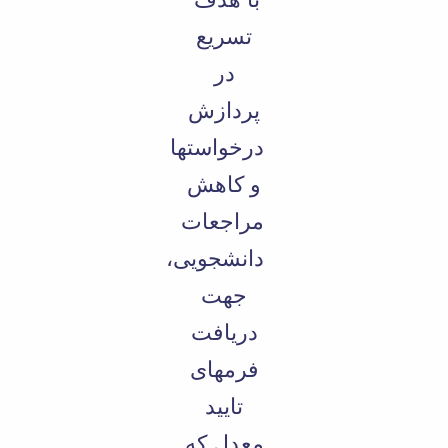
تسریع
در
پردازش
درخواستها
و کاهش
مراجعات
دانشجویی،
جهت
دریافت
فرمهای
تایید
معدل که