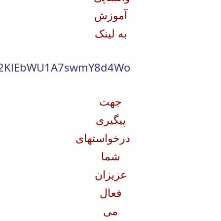
آموزش
به لینک
GE52KlEbWU1A7swmY8d4Wo
جهت
پیگیری
درخواستهای
شما
عزیزان
فعال
می