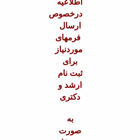
اطلاعیه
Educational
درخصوص
Deputy
Dean
ارسال
for
Research
فرمهای
Affairs
Deputy
موردنیاز
Dean
برای
for
Postgraduate
ثبت نام
Studies
ارشد و
دکتری
به
صورت