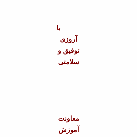
با
آروزی
توفیق و
سلامتی
معاونت
آموزش