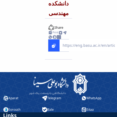
دانشکده
مهندسی
Share
Print
Aparat
Telegram
WhatsApp
Soroush
Bale
Eitaa
Links