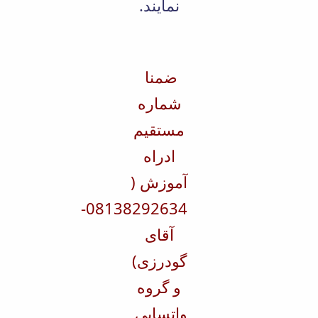
نمایند.
ضمنا
شماره
مستقیم
ادراه
آموزش (
08138292634-
آقای
گودرزی)
و گروه
واتساپی