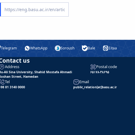
Telegram
WhatsApp
Soroush
Bale
Eitaa
Contact us
Address
Postal code
Bu-Ali Sina University, Shahid Mostafa Ahmadi
۶۵۱۷۸-۳۸۶۹۵
Roshan Street, Hamedan
Tel
Email
+98 81 3140 0000
public_relation[at]basu.ac.ir