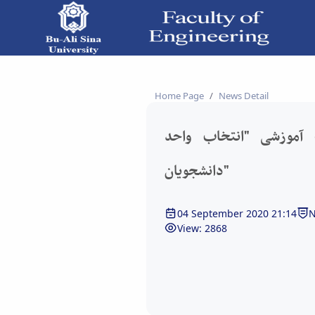
تخاب واحد دانشجویان" - دانشکده فنی و مهندسی
Home Page
News Detail
 آموزشی "انتخاب واحد
دانشجویان"
04 September 2020 21:14
N
View: 2868