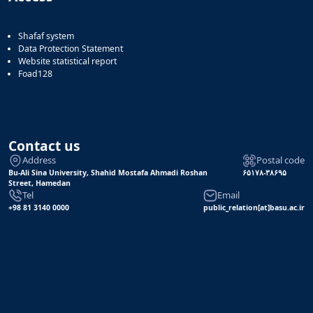
Shafaf system
Data Protection Statement
Website statistical report
Foad128
Contact us
Address
Postal code
Bu-Ali Sina University, Shahid Mostafa Ahmadi Roshan
۶۵۱۷۸-۳۸۶۹۵
Street, Hamedan
Tel
Email
+98 81 3140 0000
public_relation[at]basu.ac.ir