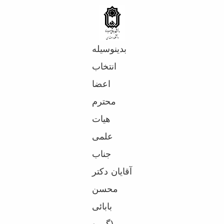
Educational
Deputy
Dean
for
بدینوسیله
Research
Affairs
انتخاب
Deputy
اعضا
Dean
for
محترم
Postgraduate
Studies
هیات
علمی
جناب
آقایان دکتر
محسن
بابائی
(گروه