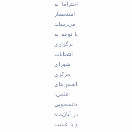
احتراما به
Educational
Deputy
استحضار
Dean
می‌رساند
for
Research
با توجه به
Affairs
Deputy
برگزاری
Dean
انتخابات
for
Postgraduate
شورای
Studies
مرکزی
انجمن‌های
علمی-
دانشجویی
در آبان‌ماه
و با عنایت