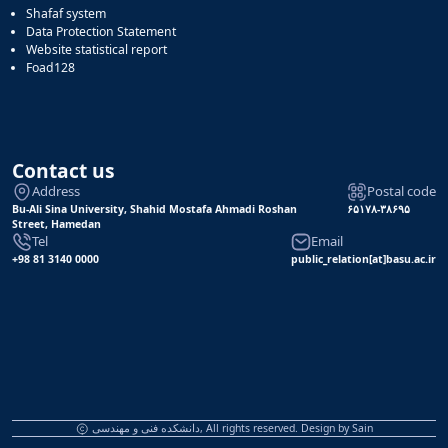
Shafaf system
Data Protection Statement
Website statistical report
Foad128
Contact us
Address
Postal code
Bu-Ali Sina University, Shahid Mostafa Ahmadi Roshan
۶۵۱۷۸-۳۸۶۹۵
Street, Hamedan
Tel
Email
+98 81 3140 0000
public_relation[at]basu.ac.ir
دانشکده فنی و مهندسی, All rights reserved. Design by
Sain