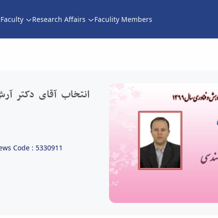
Faculty
Research Affairs
Faculity Members
نتخاب آقای دکتر آرش فتاح الحسینی به عنوان پژ
انتخاب آقای دکتر آرش
ews Code : 5330911