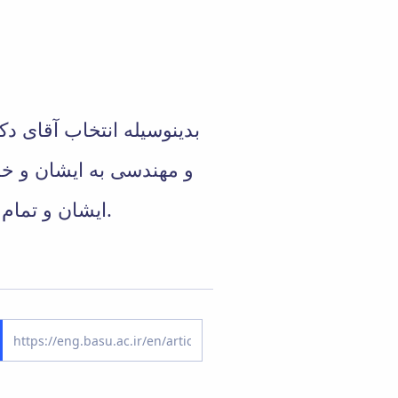
بدینوسیله انتخاب آقای د
و مهندسی به ایشان و خا
ایشان و تمام پژوهشگران عزیز دانشگاه موفقیت روزافزون مسالت می نماید.