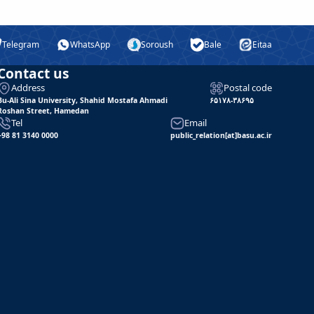
Telegram
WhatsApp
Soroush
Bale
Eitaa
Contact us
Address
Postal code
Bu-Ali Sina University, Shahid Mostafa Ahmadi
۶۵۱۷۸-۳۸۶۹۵
Roshan Street, Hamedan
Tel
Email
+98 81 3140 0000
public_relation[at]basu.ac.ir