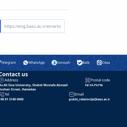
Telegram
WhatsApp
Soroush
Bale
Eitaa
Contact us
Address
Postal code
Bu-Ali Sina University, Shahid Mostafa Ahmadi
۶۵۱۷۸-۳۸۶۹۵
Roshan Street, Hamedan
Tel
Email
+98 81 3140 0000
public_relation[at]basu.ac.ir