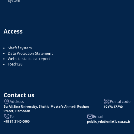
System
Access
Shafaf system
Data Protection Statement
Website statistical report
Foad128
Contact us
Address
Postal code
Bu-Ali Sina University, Shahid Mostafa Ahmadi Roshan
۶۵۱۷۸-۳۸۶۹۵
Street, Hamedan
Tel
Email
+98 81 3140 0000
public_relation[at]basu.ac.ir