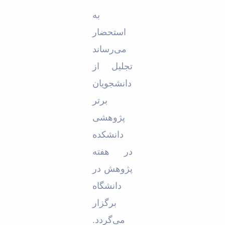
Educational
به‌
Deputy
Dean
استحضار
for
می‌رساند
Research
Affairs
تجلیل از
Deputy
دانشجویان
Dean
for
برتر
Postgraduate
Studies
پژوهشی
دانشکده
در هفته
پژوهش در
دانشگاه
برگزار
می‌گردد.