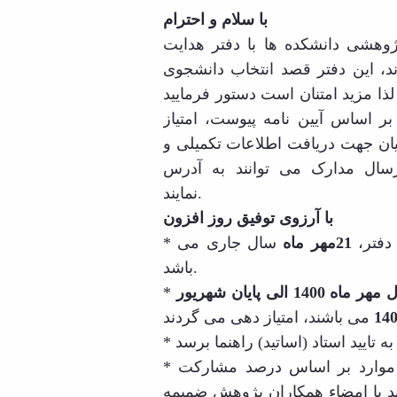
Educational
با سلام و احترام
Deputy
هشی دانشکده ها با دفتر هدایت
Dean
د، این دفتر قصد انتخاب دانشجوی
for
Research
لذا مزید امتنان است دستور فرمایید
Affairs
اساس آیین نامه پیوست، امتیاز
Deputy
ضیان جهت دریافت اطلاعات تکمیلی و
Dean
for
Postgraduate
نمایند.
Studies
با آرزوی توفیق روز افزون
دفتر،
21مهر ماه
سال جاری می
باشد.
اول مهر ماه 1400 الی پایان شهریور
* بجز مقالات علمی پژوهشی و کنفرانسی، بقیه موارد بر اساس درصد مشارکت
ید با امضاء همکاران پژوهش ضمیمه