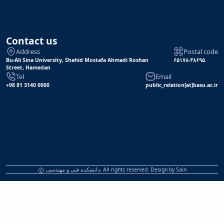
Contact us
Address
Postal code
Bu-Ali Sina University, Shahid Mostafa Ahmadi Roshan
۶۵۱۷۸-۳۸۶۹۵
Street, Hamedan
Tel
Email
+98 81 3140 0000
public_relation[at]basu.ac.ir
Sain
دانشکده فنی و مهندسی, All rights reserved. Design by