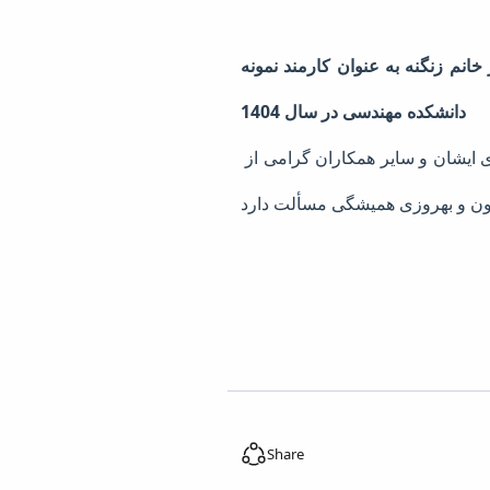
انم زنگنه به عنوان کارمند نمونه
دانشکده مهندسی در سال 1404
ضمن آرزوی موفقیت روزافزون، انتخاب شایسته این عزیزان را به ایشان تبریک عرض نموده و برای ایشان و سایر همکاران گرامی از
Share