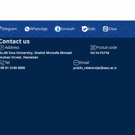
Telegram
WhatsApp
Soroush
Bale
Eitaa
Contact us
Address
Postal code
Bu-Ali Sina University, Shahid Mostafa Ahmadi
۶۵۱۷۸-۳۸۶۹۵
Roshan Street, Hamedan
Tel
Email
+98 81 3140 0000
public_relation[at]basu.ac.ir