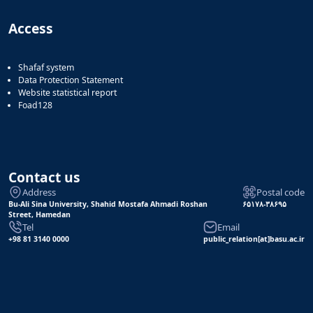
Access
Shafaf system
Data Protection Statement
Website statistical report
Foad128
Contact us
Address
Postal code
Bu-Ali Sina University, Shahid Mostafa Ahmadi Roshan
۶۵۱۷۸-۳۸۶۹۵
Street, Hamedan
Tel
Email
+98 81 3140 0000
public_relation[at]basu.ac.ir