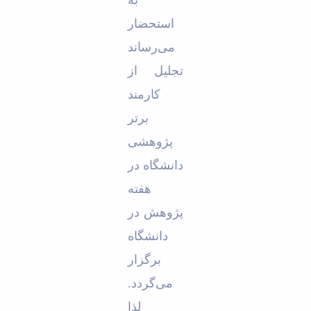
Educational
استحضار
Deputy
Dean
می‌رساند
for
تجلیل از
Research
Affairs
کارمند
Deputy
Dean
برتر
for
پژوهشی
Postgraduate
Studies
دانشگاه در
هفته
پژوهش در
دانشگاه
برگزار
می‌گردد.
لذا