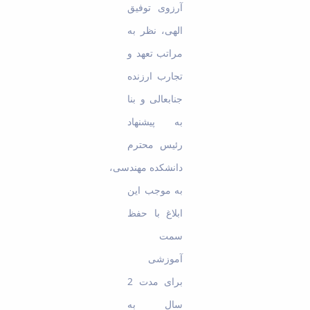
آرزوی توفیق
الهی، نظر به
مراتب تعهد و
تجارب ارزنده
جنابعالی و بنا
به پیشنهاد
رئیس محترم
دانشکده مهندسی،
به موجب این
ابلاغ با حفظ
سمت
آموزشی
برای مدت 2
سال به