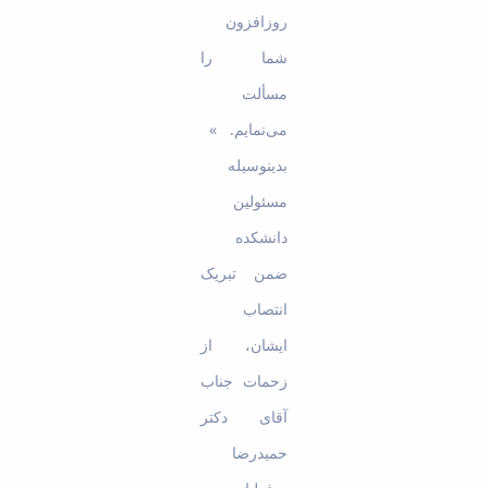
روزافزون
شما را
مسألت
می‌نمایم. »
بدینوسیله
مسئولین
دانشکده
ضمن تبریک
انتصاب
ایشان، از
زحمات جناب
آقای دکتر
حمیدرضا