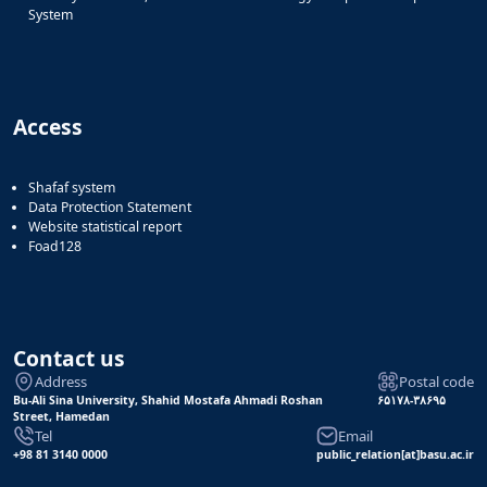
System
Access
Shafaf system
Data Protection Statement
Website statistical report
Foad128
Contact us
Address
Postal code
Bu-Ali Sina University, Shahid Mostafa Ahmadi Roshan
۶۵۱۷۸-۳۸۶۹۵
Street, Hamedan
Tel
Email
+98 81 3140 0000
public_relation[at]basu.ac.ir