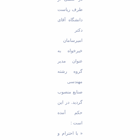
Educational
طرف ریاست
Deputy
Dean
دانشگاه آقای
for
دکتر
Research
Affairs
امیرسامان
Deputy
خیرخواه به
Dean
for
عنوان مدیر
Postgraduate
گروه رشته
Studies
مهندسی
صنایع منصوب
گردید. در این
حکم آمده
است :
« با احترام و