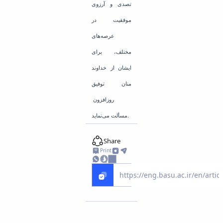
تصدی و آرزوی
موفقیت در
عرصه‌های
مختلف، برای
ایشان از خداوند
منان توفیق
روزافزون
مسألت می‌­نماید.
Share
Print