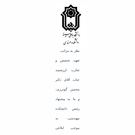
Educational
Deputy
Dean
for
Research
Affairs
Deputy
Dean
نظر به مراتب
for
تعهد، تخصص و
Postgraduate
Studies
تجارب ارزشمند
جناب آقای دکتر
محسن گودرزی،
و بنا به پیشنهاد
رئیس دانشکده
مهندسی، به
موجب ابلاغی