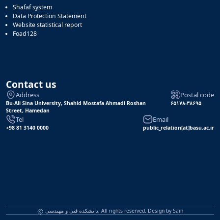
Shafaf system
Data Protection Statement
Website statistical report
Foad128
Contact us
Address
Postal code
Bu-Ali Sina University, Shahid Mostafa Ahmadi Roshan
۶۵۱۷۸-۳۸۶۹۵
Street, Hamedan
Tel
Email
+98 81 3140 0000
public_relation[at]basu.ac.ir
دانشکده فنی و مهندسی, All rights reserved. Design by
Sain